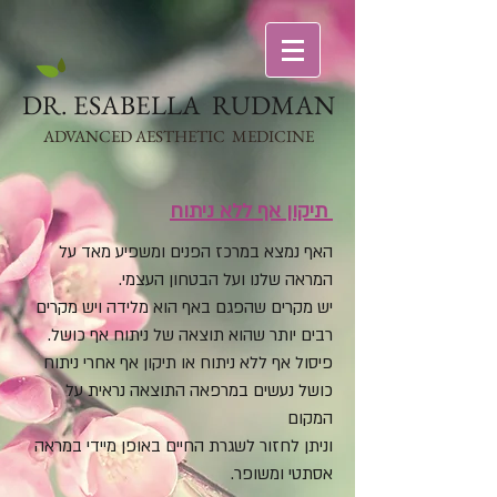
DR​. ESABELLA RUDMAN
ADVANCED AESTHETIC MEDICINE
תיקון אף ללא ניתוח
האף נמצא במרכז הפנים ומשפיע מאד על
המראה שלנו ועל הבטחון העצמי.
יש מקרים שהפגם באף הוא מלידה ויש מקרים
רבים יותר שהוא תוצאה של ניתוח אף כושל.
פיסול אף ללא ניתוח או תיקון אף אחרי ניתוח
כושל נעשים במרפאה התוצאה נראית על
המקום
וניתן לחזור לשגרת החיים באופן מיידי במראה
אסתטי ומשופר.